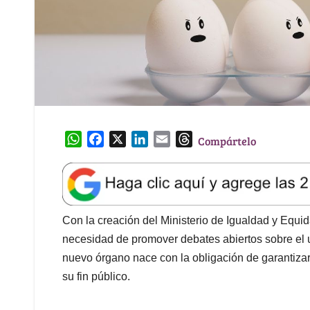
W
F
X
L
E
T
Compártelo
h
a
i
m
h
a
c
n
a
r
t
e
k
i
e
s
b
e
l
a
A
o
d
d
Con la creación del Ministerio de Igualdad y Equi
p
o
I
s
necesidad de promover debates abiertos sobre el u
p
k
n
nuevo órgano nace con la obligación de garantizar 
su fin público.