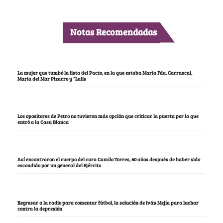
Notas Recomendadas
La mujer que tumbó la lista del Pacto, en la que estaba María Fda. Carrascal,
María del Mar Pizarro y “Lalis
Los opositores de Petro no tuvieron más opción que criticar la puerta por la que
entró a la Casa Blanca
Así encontraron el cuerpo del cura Camilo Torres, 60 años después de haber sido
escondido por un general del Ejército
Regresar a la radio para comentar fútbol, la solución de Iván Mejía para luchar
contra la depresión