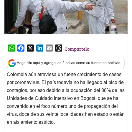
W
F
X
L
E
T
Compártelo
h
a
i
m
h
a
c
n
a
r
t
e
k
i
e
Colombia aún atraviesa un fuerte crecimiento de casos
s
b
e
l
a
por coronavirus. El país todavía no ha llegado al pico de
A
o
d
d
p
o
I
s
contagios, por eso debido a la ocupación del 88% de las
p
k
n
Unidades de Cuidado Intensivo en Bogotá, que se ha
convertido en el foco número uno de propagación del
virus, doce de sus veinte localidades han estado o están
en aislamiento estricto.