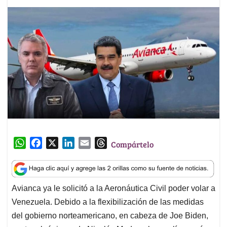
W
F
X
L
E
T
Compártelo
h
a
i
m
h
a
c
n
a
r
t
e
k
i
e
Avianca ya le solicitó a la Aeronáutica Civil poder volar a
s
b
e
l
a
Venezuela. Debido a la flexibilización de las medidas
A
o
d
d
p
o
I
s
del gobierno norteamericano, en cabeza de Joe Biden,