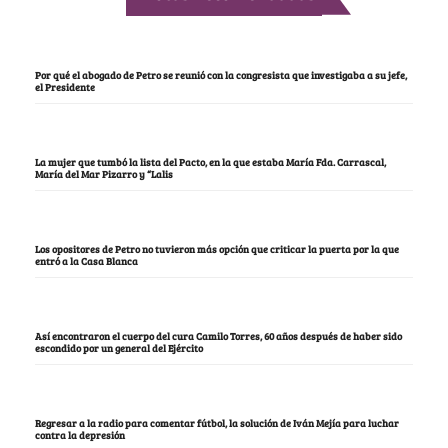
Por qué el abogado de Petro se reunió con la congresista que investigaba a su jefe,
el Presidente
La mujer que tumbó la lista del Pacto, en la que estaba María Fda. Carrascal,
María del Mar Pizarro y “Lalis
Los opositores de Petro no tuvieron más opción que criticar la puerta por la que
entró a la Casa Blanca
Así encontraron el cuerpo del cura Camilo Torres, 60 años después de haber sido
escondido por un general del Ejército
Regresar a la radio para comentar fútbol, la solución de Iván Mejía para luchar
contra la depresión