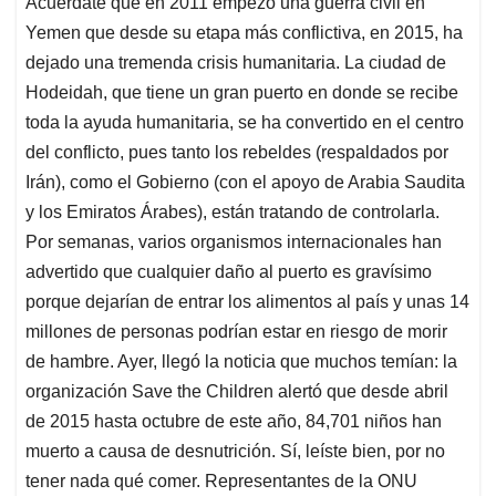
Acuérdate que en 2011 empezó una guerra civil en
s
b
e
l
a
Yemen que desde su etapa más conflictiva, en 2015, ha
A
o
d
d
p
o
I
s
dejado una tremenda crisis humanitaria. La ciudad de
p
k
n
Hodeidah, que tiene un gran puerto en donde se recibe
toda la ayuda humanitaria, se ha convertido en el centro
del conflicto, pues tanto los rebeldes (respaldados por
Irán), como el Gobierno (con el apoyo de Arabia Saudita
y los Emiratos Árabes), están tratando de controlarla.
Por semanas, varios organismos internacionales han
advertido que cualquier daño al puerto es gravísimo
porque dejarían de entrar los alimentos al país y unas 14
millones de personas podrían estar en riesgo de morir
de hambre. Ayer, llegó la noticia que muchos temían: la
organización Save the Children alertó que desde abril
de 2015 hasta octubre de este año, 84,701 niños han
muerto a causa de desnutrición. Sí, leíste bien, por no
tener nada qué comer. Representantes de la ONU