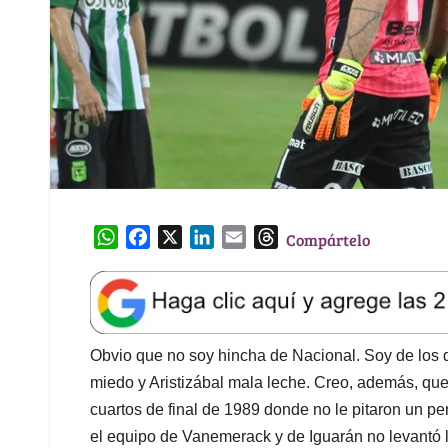
W
F
X
L
E
T
Compártelo
h
a
i
m
h
a
c
n
a
r
t
e
k
i
e
s
b
e
l
a
A
o
d
d
Obvio que no soy hincha de Nacional. Soy de los 
p
o
I
s
miedo y Aristizábal mala leche. Creo, además, que
p
k
n
cuartos de final de 1989 donde no le pitaron un pe
el equipo de Vanemerack y de Iguarán no levantó l