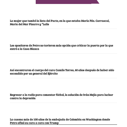
La mujer que tumbó la lista del Pacto, en la que estaba María Fda. Carrascal,
María del Mar Pizarro y “Lalis
Los opositores de Petro no tuvieron más opción que criticar la puerta por la que
entró a la Casa Blanca
Así encontraron el cuerpo del cura Camilo Torres, 60 años después de haber sido
escondido por un general del Ejército
Regresar a la radio para comentar fútbol, la solución de Iván Mejía para luchar
contra la depresión
La casona más de 100 años de la embajada de Colombia en Washington donde
Petro afinó su cara a cara con Trump