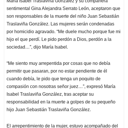
María Isabel Traslaviña González y su compañera
s
b
e
l
a
sentimental Gina Alejandra Serrato León, aceptaron que
A
o
d
d
p
o
I
s
son responsables de la muerte del niño Juan Sebastián
p
k
n
Traslaviña González. Las mujeres serán condenadas
por homicidio agravado. “Me duele mucho porque fue mi
hijo el que perdí. Le pido perdón a Dios, perdón a la
sociedad…”, dijo María Isabel.
“Me siento muy arrepentida por cosas que no debía
permitir que pasaran, por no estar pendiente de él
cuando debía, le pido que tenga un poquito de
compasión con nosotras señor juez…”, expresó María
Isabel Traslaviña González, tras aceptar su
responsabilidad en la muerte a golpes de su pequeño
hijo Juan Sebastián Traslaviña González.
El arrepentimiento de la mujer, estuvo acompañado del