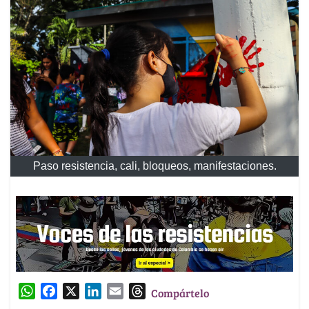
Paso resistencia, cali, bloqueos, manifestaciones.
W
F
X
L
E
T
Compártelo
h
a
i
m
h