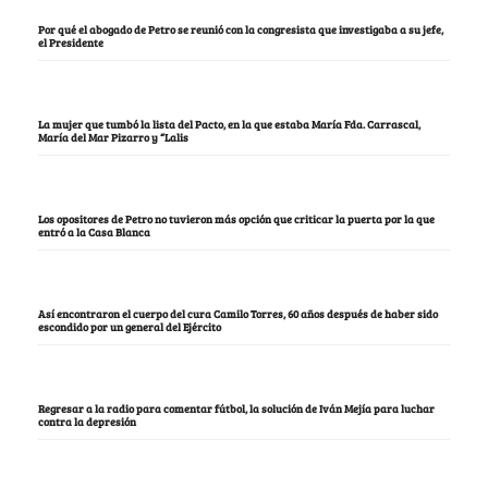
Por qué el abogado de Petro se reunió con la congresista que investigaba a su jefe,
el Presidente
La mujer que tumbó la lista del Pacto, en la que estaba María Fda. Carrascal,
María del Mar Pizarro y “Lalis
Los opositores de Petro no tuvieron más opción que criticar la puerta por la que
entró a la Casa Blanca
Así encontraron el cuerpo del cura Camilo Torres, 60 años después de haber sido
escondido por un general del Ejército
Regresar a la radio para comentar fútbol, la solución de Iván Mejía para luchar
contra la depresión