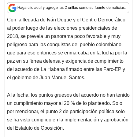
a
c
n
a
r
t
e
k
i
e
Con la llegada de Iván Duque y el Centro Democrático
s
b
e
l
a
al poder luego de las elecciones presidenciales de
A
o
d
d
p
o
I
s
2018, se preveía un panorama poco favorable y muy
p
k
n
peligroso para las conquistas del pueblo colombiano,
que para ese entonces se enmarcaba en la lucha por la
paz en su férrea defensa y exigencia de cumplimiento
del acuerdo de La Habana firmado entre las Farc-EP y
el gobierno de Juan Manuel Santos.
A la fecha, los puntos gruesos del acuerdo no han tenido
un cumplimiento mayor al 20 % de lo planteado. Solo
por mencionar, el punto 2 de participación política solo
se ha visto cumplido en la implementación y aprobación
del Estatuto de Oposición.