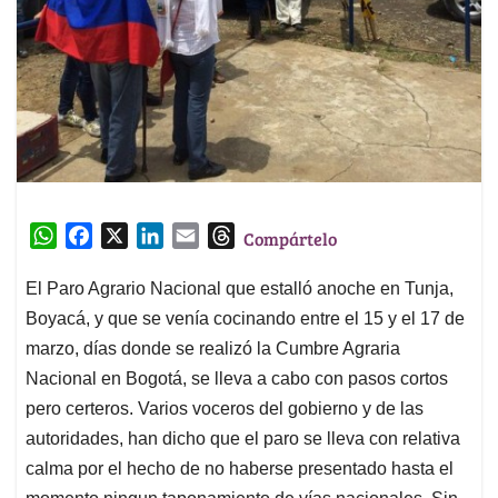
W
F
X
L
E
T
Compártelo
h
a
i
m
h
a
c
n
a
r
El Paro Agrario Nacional que estalló anoche en Tunja,
t
e
k
i
e
Boyacá, y que se venía cocinando entre el 15 y el 17 de
s
b
e
l
a
marzo, días donde se realizó la Cumbre Agraria
A
o
d
d
Nacional en Bogotá, se lleva a cabo con pasos cortos
p
o
I
s
pero certeros. Varios voceros del gobierno y de las
p
k
n
autoridades, han dicho que el paro se lleva con relativa
calma por el hecho de no haberse presentado hasta el