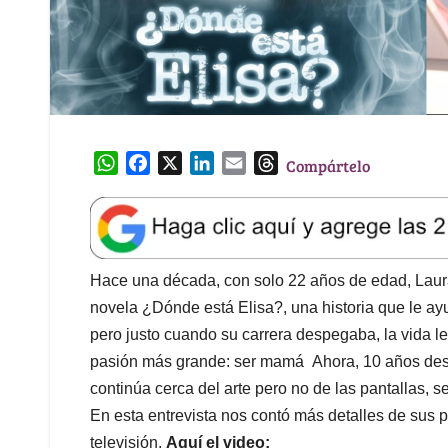
W
F
X
L
E
T
Compártelo
h
a
i
m
h
a
c
n
a
r
t
e
k
i
e
s
b
e
l
a
A
o
d
d
Hace una década, con solo 22 años de edad, Laura
p
o
I
s
novela ¿Dónde está Elisa?, una historia que le ay
p
k
n
pero justo cuando su carrera despegaba, la vida l
pasión más grande: ser mamá Ahora, 10 años despué
continúa cerca del arte pero no de las pantallas, 
En esta entrevista nos contó más detalles de sus 
televisión.
Aquí el video: