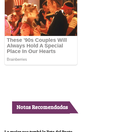
Notas Recomendadas
La mujer que tumbó la lista del Pacto,