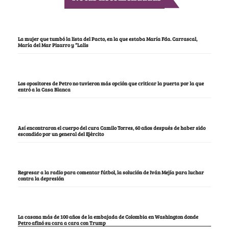
La mujer que tumbó la lista del Pacto, en la que estaba María Fda. Carrascal,
María del Mar Pizarro y “Lalis
Los opositores de Petro no tuvieron más opción que criticar la puerta por la que
entró a la Casa Blanca
Así encontraron el cuerpo del cura Camilo Torres, 60 años después de haber sido
escondido por un general del Ejército
Regresar a la radio para comentar fútbol, la solución de Iván Mejía para luchar
contra la depresión
La casona más de 100 años de la embajada de Colombia en Washington donde
Petro afinó su cara a cara con Trump