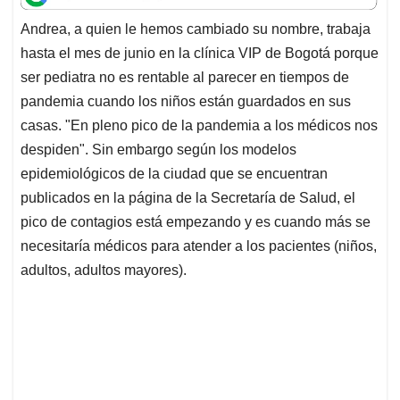
t
e
k
i
e
Andrea, a quien le hemos cambiado su nombre, trabaja
s
b
e
l
a
hasta el mes de junio en la clínica VIP de Bogotá porque
A
o
d
d
p
o
I
s
ser pediatra no es rentable al parecer en tiempos de
p
k
n
pandemia cuando los niños están guardados en sus
casas. "En pleno pico de la pandemia a los médicos nos
despiden". Sin embargo según los modelos
epidemiológicos de la ciudad que se encuentran
publicados en la página de la Secretaría de Salud, el
pico de contagios está empezando y es cuando más se
necesitaría médicos para atender a los pacientes (niños,
adultos, adultos mayores).