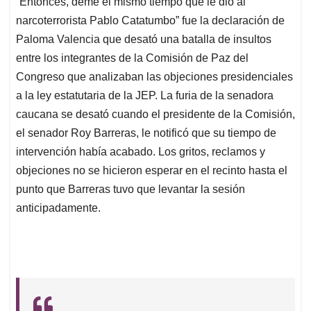
“Entonces, deme el mismo tiempo que le dio al
s
b
e
l
a
narcoterrorista Pablo Catatumbo” fue la declaración de
A
o
d
d
p
o
I
s
Paloma Valencia que desató una batalla de insultos
p
k
n
entre los integrantes de la Comisión de Paz del
Congreso que analizaban las objeciones presidenciales
a la ley estatutaria de la JEP. La furia de la senadora
caucana se desató cuando el presidente de la Comisión,
el senador Roy Barreras, le notificó que su tiempo de
intervención había acabado. Los gritos, reclamos y
objeciones no se hicieron esperar en el recinto hasta el
punto que Barreras tuvo que levantar la sesión
anticipadamente.