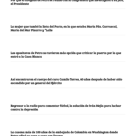
Por qué el abogado de Petro se reunió con la congresista que investigaba a su jefe,
el Presidente
La mujer que tumbó la lista del Pacto, en la que estaba María Fda. Carrascal,
María del Mar Pizarro y “Lalis
Los opositores de Petro no tuvieron más opción que criticar la puerta por la que
entró a la Casa Blanca
Así encontraron el cuerpo del cura Camilo Torres, 60 años después de haber sido
escondido por un general del Ejército
Regresar a la radio para comentar fútbol, la solución de Iván Mejía para luchar
contra la depresión
La casona más de 100 años de la embajada de Colombia en Washington donde
Petro afinó su cara a cara con Trump