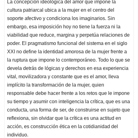
La concepción ideológica del amor que impone la
s
b
e
l
a
cultura patriarcal ubica a la mujer en el centro del
A
o
d
d
p
o
I
s
soporte afectivo y condiciona los imaginarios. Sin
p
k
n
embargo, esa imposición hoy no tiene la fuerza ni la
viabilidad que reduce, margina y perpetúa relaciones de
poder. El pragmatismo funcional del sistema en el siglo
XXI no define la identidad amorosa de la mujer frente a
la ruptura que impone lo contemporáneo. Todo lo que se
devela detrás de lógicas y derechos en esa experiencia
vital, movilizadora y constante que es el amor, lleva
implícito la transformación de la mujer, quien
responsable debe hacer frente a los retos que le impone
su tiempo y asumir con inteligencia la crítica, que es una
conducta, una forma de ser, de construirse en sujeto que
reflexiona, sin olvidar que la crítica es una actitud en
acción, es construcción ética en la cotidianidad del
individuo.