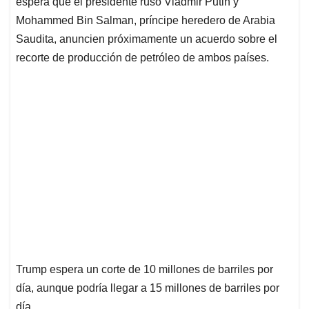
espera que el presidente ruso Vladmir Putin y
A
o
d
d
p
o
I
s
Mohammed Bin Salman, príncipe heredero de Arabia
p
k
n
Saudita, anuncien próximamente un acuerdo sobre el
recorte de producción de petróleo de ambos países.
Trump espera un corte de 10 millones de barriles por
día, aunque podría llegar a 15 millones de barriles por
día.