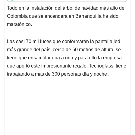
t
e
k
i
e
Todo en la instalación del árbol de navidad más alto de
s
b
e
l
a
Colombia que se encenderá en Barranquilla ha sido
A
o
d
d
p
o
I
s
maratónico.
p
k
n
Las casi 70 mil luces que conformarán la pantalla led
más grande del país, cerca de 50 metros de altura, se
tiene que ensamblar una a una y para ello la empresa
que aportó este impresionante regalo, Tecnoglass, tiene
trabajando a más de 300 personas día y noche .