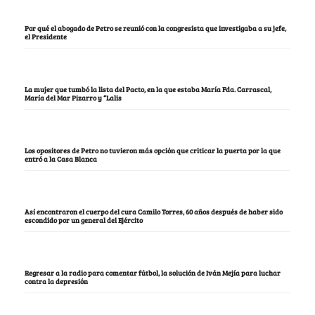
Por qué el abogado de Petro se reunió con la congresista que investigaba a su jefe,
el Presidente
La mujer que tumbó la lista del Pacto, en la que estaba María Fda. Carrascal,
María del Mar Pizarro y “Lalis
Los opositores de Petro no tuvieron más opción que criticar la puerta por la que
entró a la Casa Blanca
Así encontraron el cuerpo del cura Camilo Torres, 60 años después de haber sido
escondido por un general del Ejército
Regresar a la radio para comentar fútbol, la solución de Iván Mejía para luchar
contra la depresión