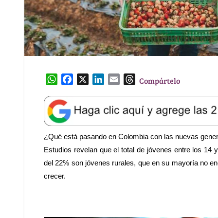
W
F
X
L
E
T
Compártelo
h
a
i
m
h
a
c
n
a
r
t
e
k
i
e
s
b
e
l
a
A
o
d
d
¿Qué está pasando en Colombia con las nuevas genera
p
o
I
s
Estudios revelan que el total de jóvenes entre los 14
p
k
n
del 22% son jóvenes rurales, que en su mayoría no en
crecer.