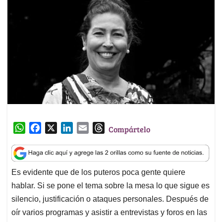
W
F
X
L
E
T
Compártelo
h
a
i
m
h
a
c
n
a
r
t
e
k
i
e
Es evidente que de los puteros poca gente quiere
s
b
e
l
a
hablar. Si se pone el tema sobre la mesa lo que sigue es
A
o
d
d
p
o
I
s
silencio, justificación o ataques personales. Después de
p
k
n
oír varios programas y asistir a entrevistas y foros en las