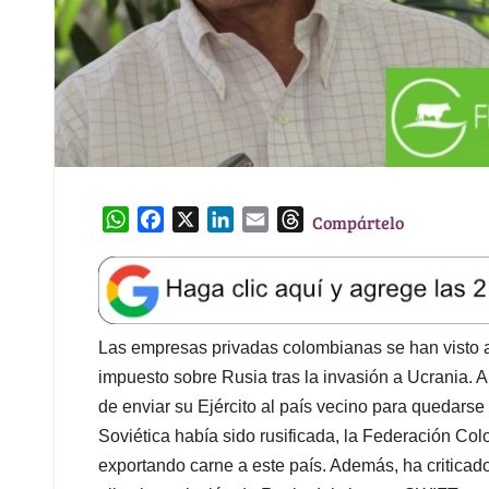
W
F
X
L
E
T
Compártelo
h
a
i
m
h
a
c
n
a
r
t
e
k
i
e
s
b
e
l
a
A
o
d
d
Las empresas privadas colombianas se han visto 
p
o
I
s
impuesto sobre Rusia tras la invasión a Ucrania. A
p
k
n
de enviar su Ejército al país vecino para quedars
Soviética había sido rusificada, la Federación C
exportando carne a este país. Además, ha criticad