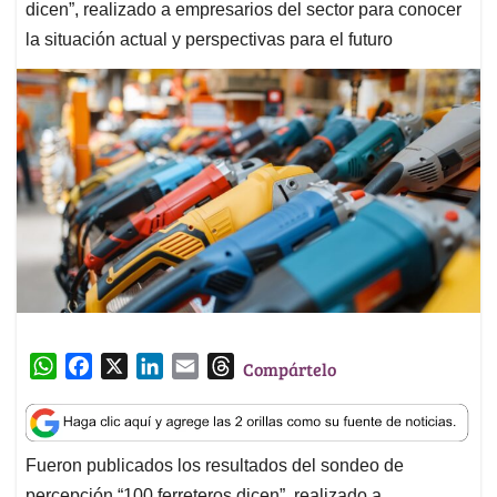
dicen”, realizado a empresarios del sector para conocer
la situación actual y perspectivas para el futuro
W
F
X
L
E
T
Compártelo
h
a
i
m
h
a
c
n
a
r
t
e
k
i
e
Fueron publicados los resultados del sondeo de
s
b
e
l
a
percepción “100 ferreteros dicen”, realizado a