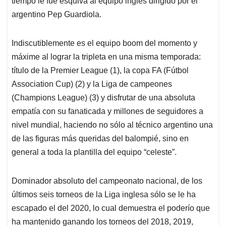
p
o
I
s
tiempo le fue esquiva al equipo inglés dirigido por el
p
k
n
argentino Pep Guardiola.
Indiscutiblemente es el equipo boom del momento y
máxime al lograr la tripleta en una misma temporada:
título de la Premier League (1), la copa FA (Fútbol
Association Cup) (2) y la Liga de campeones
(Champions League) (3) y disfrutar de una absoluta
empatía con su fanaticada y millones de seguidores a
nivel mundial, haciendo no sólo al técnico argentino una
de las figuras más queridas del balompié, sino en
general a toda la plantilla del equipo “celeste”.
Dominador absoluto del campeonato nacional, de los
últimos seis torneos de la Liga inglesa sólo se le ha
escapado el del 2020, lo cual demuestra el poderío que
ha mantenido ganando los torneos del 2018, 2019,