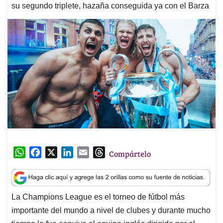
su segundo triplete, hazaña conseguida ya con el Barza
W
F
X
L
E
T
Compártelo
h
a
i
m
h
a
c
n
a
r
t
e
k
i
e
La Champions League es el torneo de fútbol más
s
b
e
l
a
importante del mundo a nivel de clubes y durante mucho
A
o
d
d