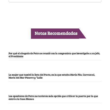
Notas Recomendadas
Por qué el abogado de Petro se reunió con la congresista que investigaba a su jefe,
el Presidente
La mujer que tumbó la lista del Pacto, en la que estaba María Fda. Carrascal,
María del Mar Pizarro y “Lalis
Los opositores de Petro no tuvieron más opción que criticar la puerta por la que
entró a la Casa Blanca