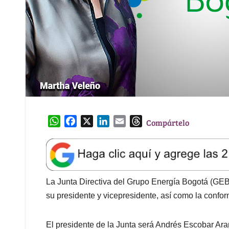
W
F
X
L
E
T
Compártelo
h
a
i
m
h
a
c
n
a
r
t
e
k
i
e
s
b
e
l
a
A
o
d
d
La Junta Directiva del Grupo Energía Bogotá (GEB)
p
o
I
s
su presidente y vicepresidente, así como la confo
p
k
n
El presidente de la Junta será Andrés Escobar Ar