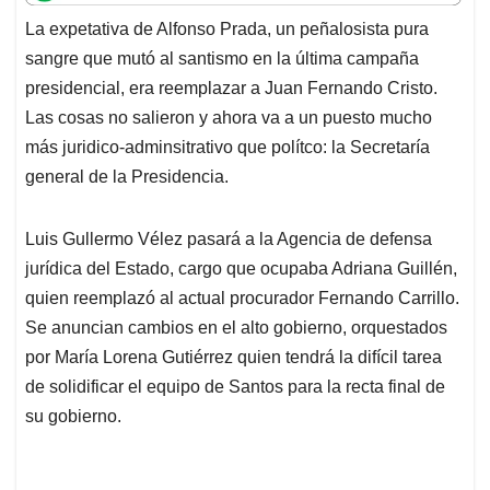
t
e
k
i
e
La expetativa de Alfonso Prada, un peñalosista pura
s
b
e
l
a
sangre que mutó al santismo en la última campaña
A
o
d
d
p
o
I
s
presidencial, era reemplazar a Juan Fernando Cristo.
p
k
n
Las cosas no salieron y ahora va a un puesto mucho
más juridico-adminsitrativo que polítco: la Secretaría
general de la Presidencia.
Luis Gullermo Vélez pasará a la Agencia de defensa
jurídica del Estado, cargo que ocupaba Adriana Guillén,
quien reemplazó al actual procurador Fernando Carrillo.
Se anuncian cambios en el alto gobierno, orquestados
por María Lorena Gutiérrez quien tendrá la difícil tarea
de solidificar el equipo de Santos para la recta final de
su gobierno.