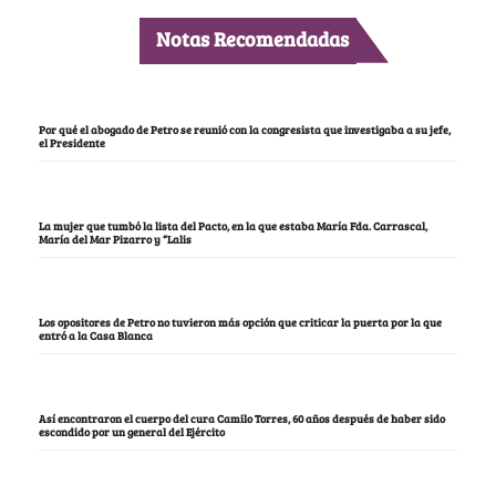
Notas Recomendadas
Por qué el abogado de Petro se reunió con la congresista que investigaba a su jefe,
el Presidente
La mujer que tumbó la lista del Pacto, en la que estaba María Fda. Carrascal,
María del Mar Pizarro y “Lalis
Los opositores de Petro no tuvieron más opción que criticar la puerta por la que
entró a la Casa Blanca
Así encontraron el cuerpo del cura Camilo Torres, 60 años después de haber sido
escondido por un general del Ejército