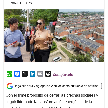
internacionales
W
F
X
L
E
T
Compártelo
h
a
i
m
h
a
c
n
a
r
t
e
k
i
e
Con el firme propósito de cerrar las brechas sociales y
s
b
e
l
a
seguir liderando la transformación energética de la
A
o
d
d