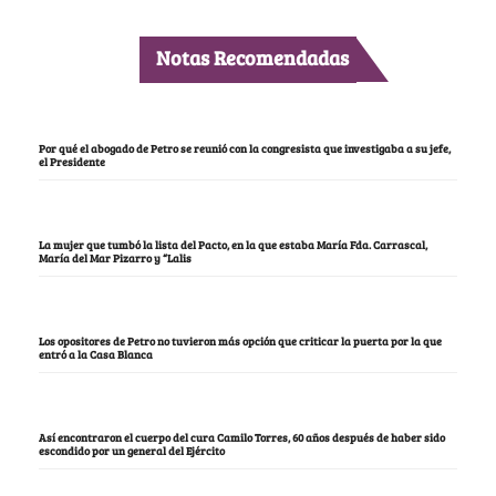
Notas Recomendadas
Por qué el abogado de Petro se reunió con la congresista que investigaba a su jefe,
el Presidente
La mujer que tumbó la lista del Pacto, en la que estaba María Fda. Carrascal,
María del Mar Pizarro y “Lalis
Los opositores de Petro no tuvieron más opción que criticar la puerta por la que
entró a la Casa Blanca
Así encontraron el cuerpo del cura Camilo Torres, 60 años después de haber sido
escondido por un general del Ejército