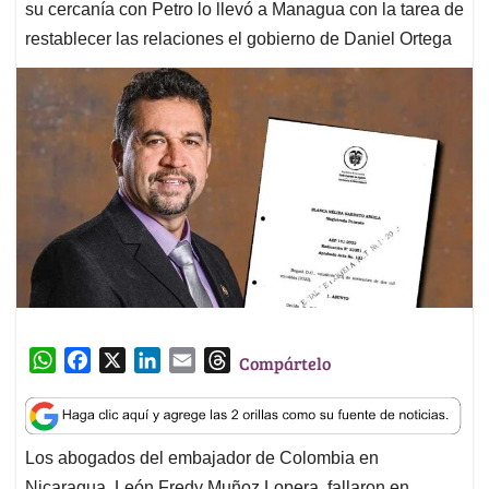
su cercanía con Petro lo llevó a Managua con la tarea de
restablecer las relaciones el gobierno de Daniel Ortega
W
F
X
L
E
T
Compártelo
h
a
i
m
h
a
c
n
a
r
t
e
k
i
e
Los abogados del embajador de Colombia en
s
b
e
l
a
Nicaragua, León Fredy Muñoz Lopera, fallaron en