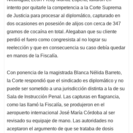
A
o
d
d
p
o
I
s
intento por quitarle la competencia a la Corte Suprema
p
k
n
de Justicia para procesar al diplomático, capturado en
dos ocasiones en posesión de alijos con cerca de 347
gramos de cocaína en total. Alegaban que su cliente
perdió el fuero como congresista al no lograr su
reelección y que en consecuencia su caso debía quedar
en manos de la Fiscalía.
Con ponencia de la magistrada Blanca Nélida Barreto,
la Corte respondió que el sindicado es diplomático y no
puede ser sometido a una jurisdicción distinta a la de su
Sala de Instrucción Penal. Las capturas en flagrancia,
como las llamó la Fiscalía, se produjeron en el
aeropuerto internacional José María Córdoba al ser
revisado su equipaje de mano. Las autoridades no
aceptaron el argumento de que se trataba de dosis