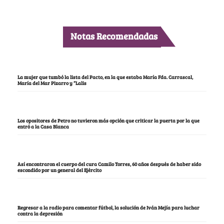
Notas Recomendadas
La mujer que tumbó la lista del Pacto, en la que estaba María Fda. Carrascal,
María del Mar Pizarro y “Lalis
Los opositores de Petro no tuvieron más opción que criticar la puerta por la que
entró a la Casa Blanca
Así encontraron el cuerpo del cura Camilo Torres, 60 años después de haber sido
escondido por un general del Ejército
Regresar a la radio para comentar fútbol, la solución de Iván Mejía para luchar
contra la depresión