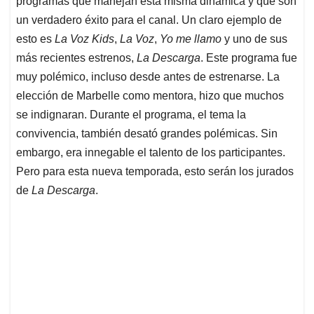
p
o
I
s
programas que manejan esta misma dinámica y que son
p
k
n
un verdadero éxito para el canal. Un claro ejemplo de
esto es
La Voz Kids
,
La Voz
,
Yo me llamo
y uno de sus
más recientes estrenos,
La Descarga
. Este programa fue
muy polémico, incluso desde antes de estrenarse. La
elección de Marbelle como mentora, hizo que muchos
se indignaran. Durante el programa, el tema la
convivencia, también desató grandes polémicas. Sin
embargo, era innegable el talento de los participantes.
Pero para esta nueva temporada, esto serán los jurados
de
La Descarga
.