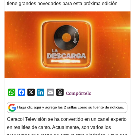
tiene grandes novedades para esta próxima edición
W
F
X
L
E
T
Compártelo
h
a
i
m
h
a
c
n
a
r
t
e
k
i
e
Caracol Televisión se ha convertido en un canal experto
s
b
e
l
a
en realities de canto. Actualmente, son varios los
A
o
d
d