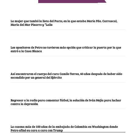
La mujer que tumbó la lista del Pacto, en la que estaba María Fda. Carrascal,
María del Mar Pizarro y “Lalis
Los opositores de Petro no tuvieron más opción que criticar la puerta por la que
entró a la Casa Blanca
Así encontraron el cuerpo del cura Camilo Torres, 60 años después de haber sido
escondido por un general del Ejército
Regresar a la radio para comentar fútbol, la solución de Iván Mejía para luchar
contra la depresión
La casona más de 100 años de la embajada de Colombia en Washington donde
Petro afinó su cara a cara con Trump