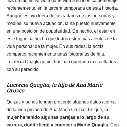
p
o
I
s
fea
. La mujer, volvió a darle vida a su icónico personaje
p
k
n
recientemente, en la tercera temporada de esta historia.
Aunque estuvo fuera de los radares de las personas y
medios, su nueva actuación, la ha puesto nuevamente
en una posición de popularidad. De hecho, el estar en
este lugar, ha hecho que todos estén más atentos de la
vida personal de la mujer. En sus redes, la actriz
compartió recientemente unas fotografías de hija,
Lucrecia Quaglia y muchos han quedado maravillados
con su parecido.
Lucrecia Quaglia, la hijo de Ana María
Orozco
Quizás muchos tengan presente algunos datos acerca
de la vida privada de Ana María Orozco. Es que, l
a
mujer ha tenido algunas parejas a lo largo de su
carrera, donde llegó a conocer a Martín Quaglia
. Con