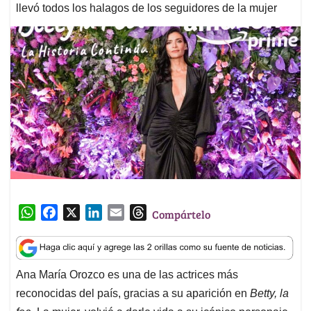
llevó todos los halagos de los seguidores de la mujer
W
F
X
L
E
T
Compártelo
h
a
i
m
h
a
c
n
a
r
t
e
k
i
e
Ana María Orozco es una de las actrices más
s
b
e
l
a
reconocidas del país, gracias a su aparición en
Betty, la
A
o
d
d