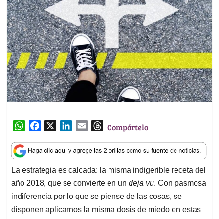
W
F
X
L
E
T
Compártelo
h
a
i
m
h
a
c
n
a
r
t
e
k
i
e
La estrategia es calcada: la misma indigerible receta del
s
b
e
l
a
año 2018, que se convierte en un
deja vu
. Con pasmosa
A
o
d
d
p
o
I
s
indiferencia por lo que se piense de las cosas, se
p
k
n
disponen aplicarnos la misma dosis de miedo en estas