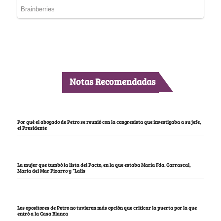
Notas Recomendadas
Por qué el abogado de Petro se reunió con la congresista que investigaba a su jefe,
el Presidente
La mujer que tumbó la lista del Pacto, en la que estaba María Fda. Carrascal,
María del Mar Pizarro y “Lalis
Los opositores de Petro no tuvieron más opción que criticar la puerta por la que
entró a la Casa Blanca