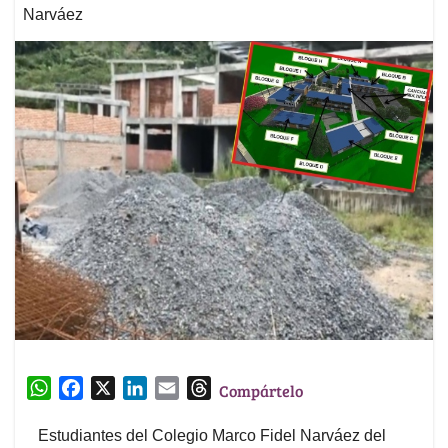
Narváez
W
F
X
L
E
T
Compártelo
h
a
i
m
h
a
c
n
a
r
Estudiantes del Colegio Marco Fidel Narváez del