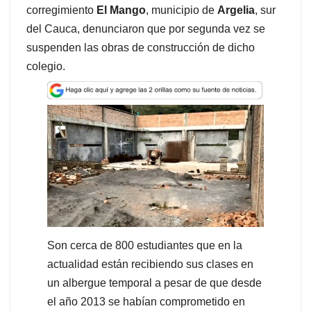
t
e
k
i
e
corregimiento
El Mango
, municipio de
Argelia
, sur
s
b
e
l
a
del Cauca, denunciaron que por segunda vez se
A
o
d
d
suspenden las obras de construcción de dicho
p
o
I
s
colegio.
p
k
n
Son cerca de 800 estudiantes que en la
actualidad están recibiendo sus clases en
un albergue temporal a pesar de que desde
el año 2013 se habían comprometido en