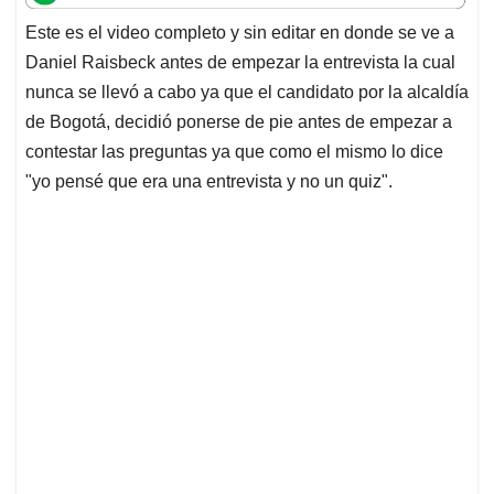
t
e
k
i
e
Este es el video completo y sin editar en donde se ve a
s
b
e
l
a
Daniel Raisbeck antes de empezar la entrevista la cual
A
o
d
d
p
o
I
s
nunca se llevó a cabo ya que el candidato por la alcaldía
p
k
n
de Bogotá, decidió ponerse de pie antes de empezar a
contestar las preguntas ya que como el mismo lo dice
"yo pensé que era una entrevista y no un quiz".