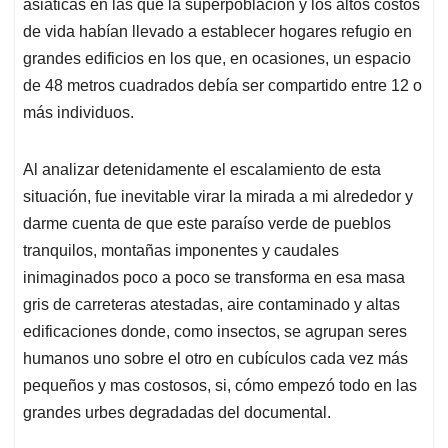
p
o
I
s
asiáticas en las que la superpoblación y los altos costos
p
k
n
de vida habían llevado a establecer hogares refugio en
grandes edificios en los que, en ocasiones, un espacio
de 48 metros cuadrados debía ser compartido entre 12 o
más individuos.
Al analizar detenidamente el escalamiento de esta
situación, fue inevitable virar la mirada a mi alrededor y
darme cuenta de que este paraíso verde de pueblos
tranquilos, montañas imponentes y caudales
inimaginados poco a poco se transforma en esa masa
gris de carreteras atestadas, aire contaminado y altas
edificaciones donde, como insectos, se agrupan seres
humanos uno sobre el otro en cubículos cada vez más
pequeños y mas costosos, si, cómo empezó todo en las
grandes urbes degradadas del documental.