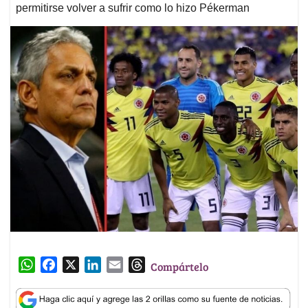
permitirse volver a sufrir como lo hizo Pékerman
W
F
X
L
E
T
Compártelo
h
a
i
m
h
a
c
n
a
r