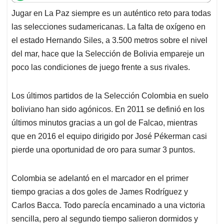
t
e
k
i
e
Jugar en La Paz siempre es un auténtico reto para todas
s
b
e
l
a
las selecciones sudamericanas. La falta de oxígeno en
A
o
d
d
p
o
I
s
el estado Hernando Siles, a 3.500 metros sobre el nivel
p
k
n
del mar, hace que la Selección de Bolivia empareje un
poco las condiciones de juego frente a sus rivales.
Los últimos partidos de la Selección Colombia en suelo
boliviano han sido agónicos. En 2011 se definió en los
últimos minutos gracias a un gol de Falcao, mientras
que en 2016 el equipo dirigido por José Pékerman casi
pierde una oportunidad de oro para sumar 3 puntos.
Colombia se adelantó en el marcador en el primer
tiempo gracias a dos goles de James Rodríguez y
Carlos Bacca. Todo parecía encaminado a una victoria
sencilla, pero al segundo tiempo salieron dormidos y