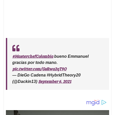
#MasterchefColombia
bueno Emmanuel
gracias por todo mano.
pic.twitter.com/GsRwa2qT9O
— DieGo Cadena #HybridTheory20
September 6, 2021
(@Dackin13)