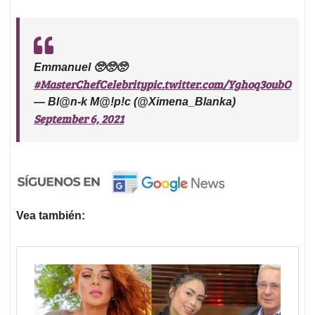
Emmanuel 🥺🥺🥺
#MasterChefCelebrity
pic.twitter.com/Yghoq3oubO
— Bl@n-k M@!p!c (@Ximena_Blanka)
September 6, 2021
Vea también: