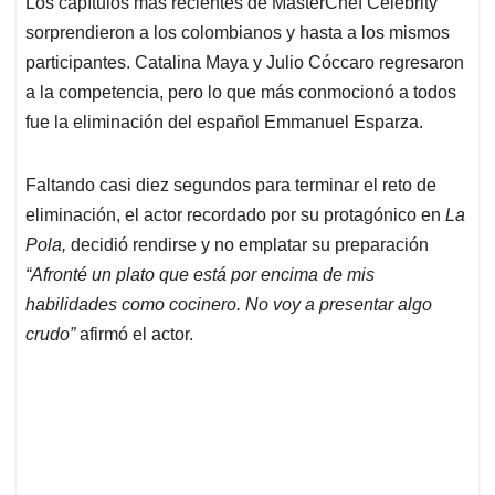
Los capítulos más recientes de MasterChef Celebrity
s
b
e
l
a
sorprendieron a los colombianos y hasta a los mismos
A
o
d
d
p
o
I
s
participantes. Catalina Maya y Julio Cóccaro regresaron
p
k
n
a la competencia, pero lo que más conmocionó a todos
fue la eliminación del español Emmanuel Esparza.
Faltando casi diez segundos para terminar el reto de
eliminación, el actor recordado por su protagónico en
La
Pola,
decidió rendirse y no emplatar su preparación
“Afronté un plato que está por encima de mis
habilidades como cocinero. No voy a presentar algo
crudo”
afirmó el actor.