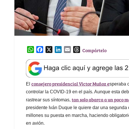
W
F
X
L
E
T
Compártelo
h
a
i
m
h
a
c
n
a
r
t
e
k
i
e
s
b
e
l
a
consejero presidencial Victor Muñoz e
A
o
d
d
El
speraba c
p
o
I
s
controlar la COVID-19 en el país. Aunque esta deb
p
k
n
tan solo abarca a un poco m
rastrear sus síntomas,
presidente Iván Duque le quiere dar una segunda o
millones su puesta en marcha, haciendo obligatori
en avión.