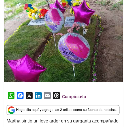
W
F
X
L
E
T
Compártelo
h
a
i
m
h
a
c
n
a
r
t
e
k
i
e
Martha sintió un leve ardor en su garganta acompañado
s
b
e
l
a