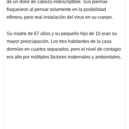
de un dolor de cabeza indescriptible. Sus piernas
A
o
d
d
p
o
I
s
flaquearon al pensar solamente en la posibilidad
p
k
n
efímera, pero real instalación del virus en su cuerpo.
Su madre de 67 años y su pequeño hijo de 10 eran su
mayor preocupación. Los tres habitantes de la casa
dormían en cuartos separados, pero el nivel de contagio
era alto por múltiples factores maternales y ambientales.