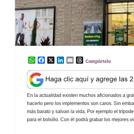
W
F
X
L
E
T
Compártelo
h
a
i
m
h
a
c
n
a
r
t
e
k
i
e
s
b
e
l
a
A
o
d
d
En la actualidad existen muchos aficionados a gra
p
o
I
s
hacerlo pero los implementos son caros. Sin emba
p
k
n
más barato y salvan la vida. Por ejemplo el trípod
para el bolsillo. Con él podrá grabar los mejores