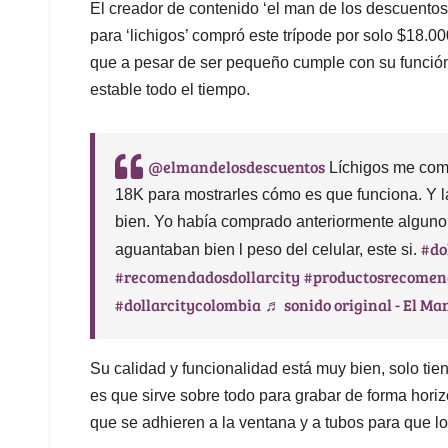
El creador de contenido ‘el man de los descuentos
para ‘lichigos’ compró este trípode por solo $18.0
que a pesar de ser pequeño cumple con su funció
estable todo el tiempo.
@elmandelosdescuentos
Líchigos me compr
18K para mostrarles cómo es que funciona. Y l
bien. Yo había comprado anteriormente alguno 
#do
aguantaban bien l peso del celular, este si.
#recomendadosdollarcity
#productosrecomen
#dollarcitycolombia
♬ sonido original - El Ma
Su calidad y funcionalidad está muy bien, solo ti
es que sirve sobre todo para grabar de forma hori
que se adhieren a la ventana y a tubos para que l