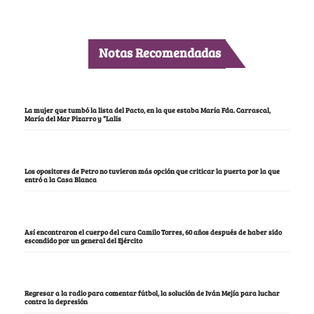
Notas Recomendadas
La mujer que tumbó la lista del Pacto, en la que estaba María Fda. Carrascal,
María del Mar Pizarro y “Lalis
Los opositores de Petro no tuvieron más opción que criticar la puerta por la que
entró a la Casa Blanca
Así encontraron el cuerpo del cura Camilo Torres, 60 años después de haber sido
escondido por un general del Ejército
Regresar a la radio para comentar fútbol, la solución de Iván Mejía para luchar
contra la depresión