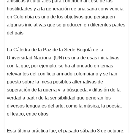
artísticas y culturales para contribuir al cese de las
A
o
d
d
p
o
I
s
hostilidades y a la generación de una sana convivencia
p
k
n
en Colombia es uno de los objetivos que persiguen
algunas iniciativas que se producen en diferentes partes
del país.
La Cátedra de la Paz de la Sede Bogotá de la
Universidad Nacional (UN) es una de esas iniciativas
con la que, por ejemplo, se ha ahondado en temas
relevantes del conflicto armado colombiano y se han
puesto sobre la mesa posibles alternativas de
superación de la guerra y la búsqueda y difusión de la
verdad a partir de la sensibilidad que generan los
diversos lenguajes del arte, como la música, la poesía,
el teatro, entre otros.
Esta última práctica fue, el pasado sábado 3 de octubre,