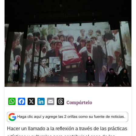
W
F
X
L
E
T
Compártelo
h
a
i
m
h
a
c
n
a
r
t
e
k
i
e
Hacer un llamado a la reflexión a través de las prácticas
s
b
e
l
a