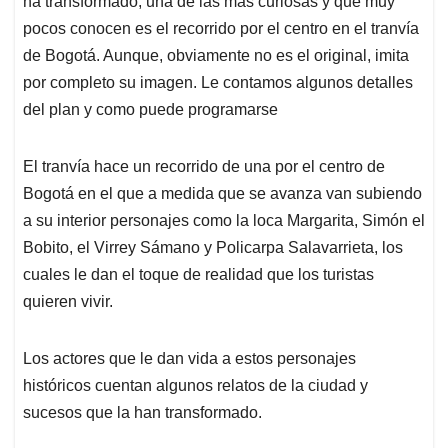
p
o
I
s
ha transformado, una de las más curiosas y que muy
p
k
n
pocos conocen es el recorrido por el centro en el tranvía
de Bogotá. Aunque, obviamente no es el original, imita
por completo su imagen. Le contamos algunos detalles
del plan y como puede programarse
El tranvía hace un recorrido de una por el centro de
Bogotá en el que a medida que se avanza van subiendo
a su interior personajes como la loca Margarita, Simón el
Bobito, el Virrey Sámano y Policarpa Salavarrieta, los
cuales le dan el toque de realidad que los turistas
quieren vivir.
Los actores que le dan vida a estos personajes
históricos cuentan algunos relatos de la ciudad y
sucesos que la han transformado.