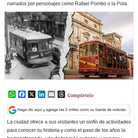
narrados por personajes como Rafael Pombo o la Pola
W
F
X
L
E
T
Compártelo
h
a
i
m
h
a
c
n
a
r
t
e
k
i
e
La ciudad ofrece a sus visitantes un sinfín de actividades
s
b
e
l
a
para conocer su historia y como el paso de los años la
A
o
d
d