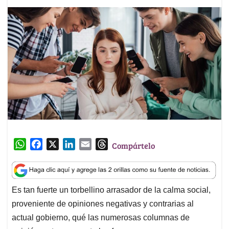
W
F
X
L
E
T
Compártelo
h
a
i
m
h
a
c
n
a
r
t
e
k
i
e
Es tan fuerte un torbellino arrasador de la calma social,
s
b
e
l
a
proveniente de opiniones negativas y contrarias al
A
o
d
d
p
o
I
s
actual gobierno, qué las numerosas columnas de