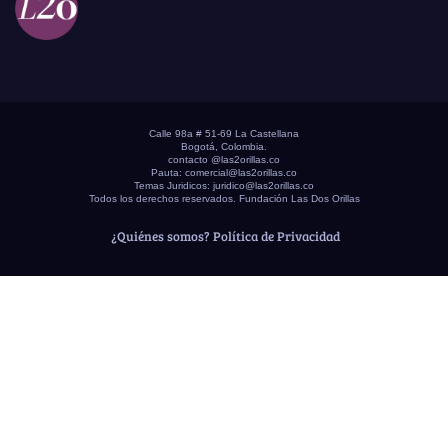
Calle 98a # 51-69 La Castellana
Bogotá, Colombia.
contacto @las2orillas.co
Pauta:
comercial@las2orillas.co
Temas Juridicos:
juridico@las2orillas.co
Todos los derechos reservados. Fundación Las Dos Orillas
¿Quiénes somos?
Política de Privacidad