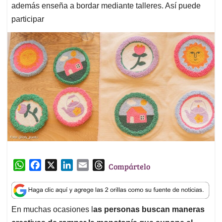
además enseña a bordar mediante talleres. Así puede
participar
W
F
X
L
E
T
Compártelo
h
a
i
m
h
a
c
n
a
r
t
e
k
i
e
En muchas ocasiones l
as personas buscan maneras
s
b
e
l
a