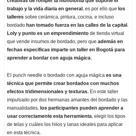
creativas de romper la monotonía que supone el
A
o
d
d
p
o
I
s
trabajo y la vida diaria en general
, es por ello que
los
p
k
n
talleres
sobre cerámica, pintura, cocina, e incluso
bordado
han tomado fuerza en las calles de la capital
.
Loly y punto es un emprendimiento
de tienda virtual
que vende insumos de bordado, pero que
además en
fechas especificas imparte un taller en Bogotá para
aprender a bordar con aguja mágica.
El punch needle o bordado con aguja mágica
es una
técnica que permite crear bordados con muchos
efectos tridimensionales y texturas.
En este taller
impulsado por dos hermanas amantes del bordado y las
manualidades,
los participantes pueden aprender a
usar correctamente esta herramienta
, elegir los tipos
de telas y cuáles los hilos y lanas ideales para aplicar
en esta técnica.