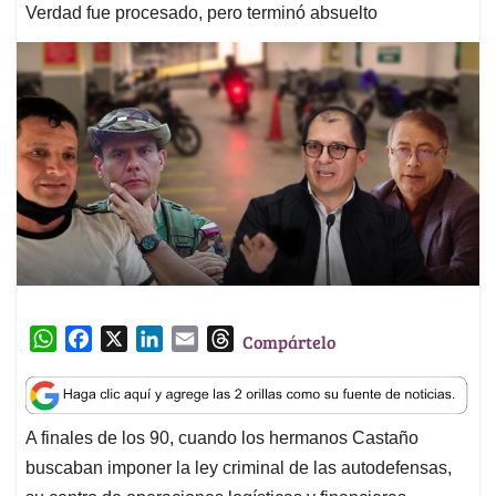
Verdad fue procesado, pero terminó absuelto
W
F
X
L
E
T
Compártelo
h
a
i
m
h
a
c
n
a
r
t
e
k
i
e
A finales de los 90, cuando los hermanos Castaño
s
b
e
l
a
buscaban imponer la ley criminal de las autodefensas,
A
o
d
d