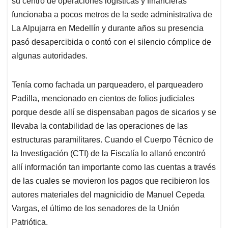
p
o
I
s
su centro de operaciones logísticas y financieras
p
k
n
funcionaba a pocos metros de la sede administrativa de
La Alpujarra en Medellín y durante años su presencia
pasó desapercibida o contó con el silencio cómplice de
algunas autoridades.
Tenía como fachada un parqueadero, el parqueadero
Padilla, mencionado en cientos de folios judiciales
porque desde allí se dispensaban pagos de sicarios y se
llevaba la contabilidad de las operaciones de las
estructuras paramilitares. Cuando el Cuerpo Técnico de
la Investigación (CTI) de la Fiscalía lo allanó encontró
allí información tan importante como las cuentas a través
de las cuales se movieron los pagos que recibieron los
autores materiales del magnicidio de Manuel Cepeda
Vargas, el último de los senadores de la Unión
Patriótica.