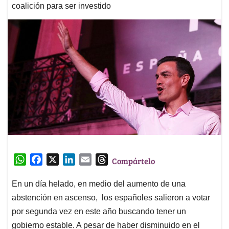
coalición para ser investido
W
F
X
L
E
T
Compártelo
h
a
i
m
h
a
c
n
a
r
En un día helado, en medio del aumento de una
t
e
k
i
e
abstención en ascenso, los españoles salieron a votar
s
b
e
l
a
por segunda vez en este año buscando tener un
A
o
d
d
gobierno estable. A pesar de haber disminuido en el