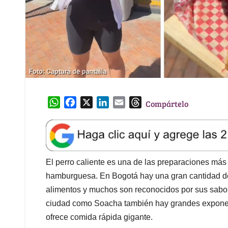
W
F
X
L
E
T
Compártelo
h
a
i
m
h
a
c
n
a
r
t
e
k
i
e
s
b
e
l
a
A
o
d
d
El perro caliente es una de las preparaciones más
p
o
I
s
hamburguesa. En Bogotá hay una gran cantidad de 
p
k
n
alimentos y muchos son reconocidos por sus sabor
ciudad como Soacha también hay grandes exponen
ofrece comida rápida gigante.