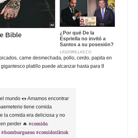
 picados, carne desmechada, pollo, cerdo, papita en
 gigantesco platillo puede alcanzar hasta para 8
del mundo 🌭 Amamos encontrar
paemeterio tiene comida
e la comida era deliciosa y no
#comida
den perder 🔥
#hamburguesa
#comidatiktok