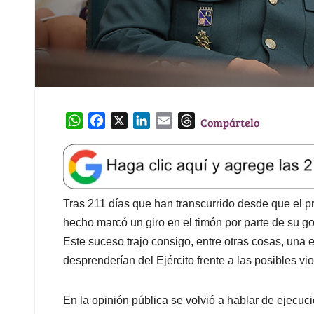
W
F
X
L
E
T
Compártelo
h
a
i
m
h
a
c
n
a
r
t
e
k
i
e
s
b
e
l
a
A
o
d
d
Tras 211 días que han transcurrido desde que el p
p
o
I
s
hecho marcó un giro en el timón por parte de su go
p
k
n
Este suceso trajo consigo, entre otras cosas, una 
desprenderían del Ejército frente a las posibles 
En la opinión pública se volvió a hablar de ejecuc