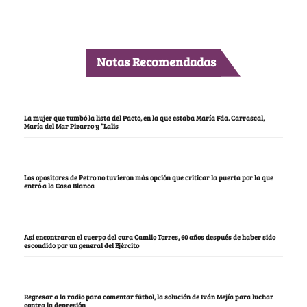
Notas Recomendadas
La mujer que tumbó la lista del Pacto, en la que estaba María Fda. Carrascal,
María del Mar Pizarro y “Lalis
Los opositores de Petro no tuvieron más opción que criticar la puerta por la que
entró a la Casa Blanca
Así encontraron el cuerpo del cura Camilo Torres, 60 años después de haber sido
escondido por un general del Ejército
Regresar a la radio para comentar fútbol, la solución de Iván Mejía para luchar
contra la depresión