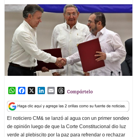
W
F
X
L
E
T
Compártelo
h
a
i
m
h
a
c
n
a
r
t
e
k
i
e
El noticiero CM& se lanzó al agua con un primer sondeo
s
b
e
l
a
de opinión luego de que la Corte Constitucional dio luz
A
o
d
d
p
o
I
s
verde al plebiscito por la paz para refrendar o rechazar