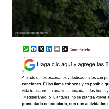
W
F
X
L
E
T
Compártelo
h
a
i
m
h
a
c
n
a
r
t
e
k
i
e
s
b
e
l
a
A
o
d
d
Alejado de los escenarios y dedicado a los campo
p
o
I
s
canciones. Él las llama esbozos y es posible q
p
k
n
vida transcurre en una finca ubicada a dos horas y
"Mediterráneo" o "Cantares" no se plantea volver a
presentarlo en concierto, son dos actividades q