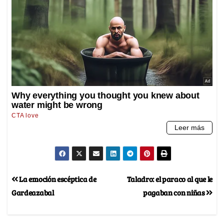
La emoción escéptica de
Taladro: el paraco al que le
Gardeazabal
pagaban con niñas