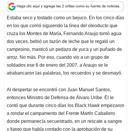
a
c
n
a
r
t
e
k
i
e
Estaba seco y tostado como un bejuco. En los cinco días
s
b
e
l
a
en los que corrió siguiendo la línea del oleoducto que
A
o
d
d
p
o
I
s
cruza los Montes de María, Fernando Araujo tomó agua
p
k
n
dos veces, bebió un tazón de leche que le regaló un
campesino, masticó un pedazo de yuca y un puñado de
arroz. No más. Por eso, cuando vio a un grupo de
soldados ese 6 de enero del 2007, a Araujo se le
atrabancaron las palabras, los recuerdos y se desmayó.
Al despertar se encontró con Juan Manuel Santos,
entonces Ministro de Defensa de Álvaro Uribe. Él le
contó que durante cinco días los Black Hawk empezaron
a rondar el campamento del Frente Martín Caballero
donde permanecía secuestrado, en un rescate a sangre
y fuego que había contado con la aprobación de su