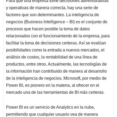
Para que una empresa tome decisiones administrativas
s
b
e
l
a
y operativas de manera correcta, hay una serie de
A
o
d
d
p
o
I
s
factores que son determinantes. La inteligencia de
p
k
n
negocios (Business Intelligence – BI) es el conjunto de
procesos que hacen posible la toma de datos
relacionados con el funcionamiento de la empresa, para
facilitar la toma de decisiones certeras. Así se evalúan
posibilidades como la entrada a nuevos mercados, el
análisis de costos, la rentabilidad de una línea de
productos, entre otros. Actualmente, las tecnologías de
la información han contribuido de manera al desarrollo
de la inteligencia de negocios. Microsoft, por medio de
Power BI, es pionero en la materia, al ofrecer en el
mercado una de las herramientas de BI más certeras.
Power BI es un servicio de Analytics en la nube,
permitiendo que cualquier usuario vea de manera