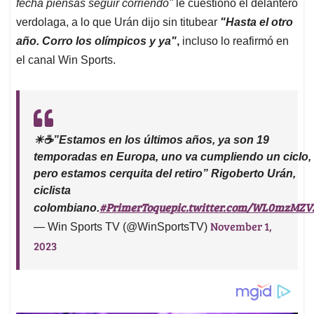
fecha piensas seguir corriendo"
le cuestionó el delantero
verdolaga, a lo que Urán dijo sin titubear
"Hasta el otro
año. Corro los olímpicos y ya"
,
incluso lo reafirmó en
el canal Win Sports.
☀☕”Estamos en los últimos años, ya son 19
temporadas en Europa, uno va cumpliendo un ciclo,
pero estamos cerquita del retiro” Rigoberto Urán,
ciclista
#PrimerToque
pic.twitter.com/WL0mzMZ
colombiano.
November 1,
— Win Sports TV (@WinSportsTV)
2023