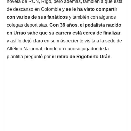
novela de RCN, Rigo, pero además, también a que está
A
o
d
d
p
o
I
s
de descanso en Colombia y
se le ha visto compartir
p
k
n
con varios de sus fanáticos
y también con algunos
colegas deportistas.
Con 36 años, el pedalista nacido
en Urrao sabe que su carrera está cerca de finalizar
,
y así lo dejó claro en su más reciente visita a la sede de
Atlético Nacional, donde un curioso jugador de la
plantilla preguntó por
el retiro de Rigoberto Urán.