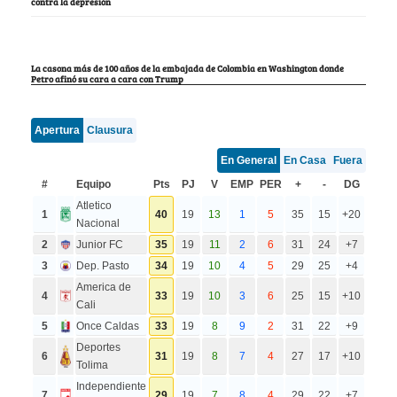
contra la depresión
La casona más de 100 años de la embajada de Colombia en Washington donde
Petro afinó su cara a cara con Trump
Apertura
Clausura
En General
En Casa
Fuera
#
Equipo
Pts
PJ
V
EMP
PER
+
-
DG
Atletico
1
40
19
13
1
5
35
15
+20
Nacional
2
Junior FC
35
19
11
2
6
31
24
+7
3
Dep. Pasto
34
19
10
4
5
29
25
+4
America de
4
33
19
10
3
6
25
15
+10
Cali
5
Once Caldas
33
19
8
9
2
31
22
+9
Deportes
6
31
19
8
7
4
27
17
+10
Tolima
Independiente
7
29
19
7
8
4
29
22
+7