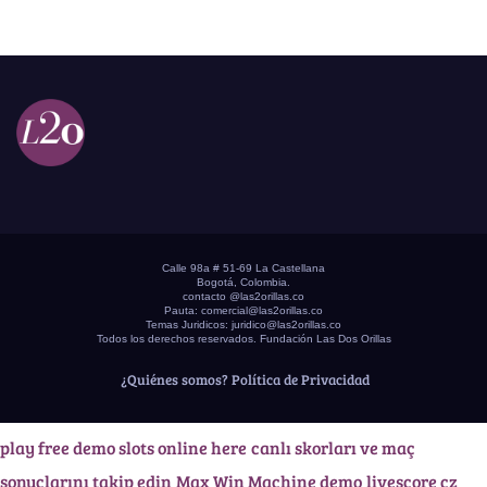
Calle 98a # 51-69 La Castellana
Bogotá, Colombia.
contacto @las2orillas.co
Pauta:
comercial@las2orillas.co
Temas Juridicos:
juridico@las2orillas.co
Todos los derechos reservados. Fundación Las Dos Orillas
¿Quiénes somos?
Política de Privacidad
play free demo slots online here
canlı skorları ve maç
sonuçlarını takip edin
Max Win Machine demo
livescore cz