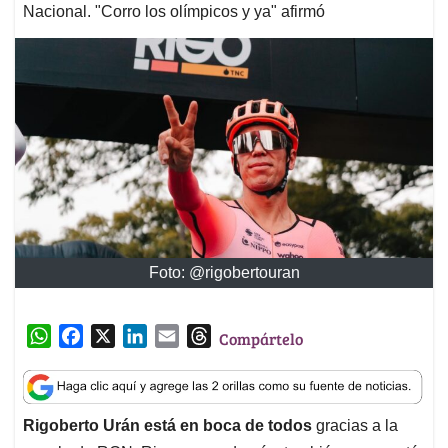
Nacional. "Corro los olímpicos y ya" afirmó
Foto: @rigobertouran
W
F
X
L
E
T
Compártelo
h
a
i
m
h
a
c
n
a
r
t
e
k
i
e
Rigoberto Urán está en boca de todos
gracias a la
s
b
e
l
a