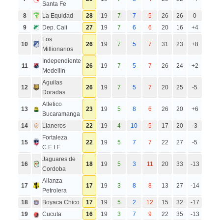
Santa Fe
8
La Equidad
28
19
7
7
5
26
26
0
9
Dep. Cali
27
19
7
6
6
20
16
+4
Los
10
26
19
7
5
7
31
23
+8
Millionarios
Independiente
11
26
19
7
5
7
26
24
+2
Medellin
Aguilas
12
26
19
7
5
7
20
25
-5
Doradas
Atletico
13
23
19
5
8
6
26
20
+6
Bucaramanga
14
Llaneros
22
19
4
10
5
17
20
-3
Fortaleza
15
22
19
5
7
7
22
27
-5
C.E.I.F.
Jaguares de
16
18
19
5
3
11
20
33
-13
Cordoba
Alianza
17
17
19
3
8
8
13
27
-14
Petrolera
18
Boyaca Chico
17
19
5
2
12
15
32
-17
19
Cucuta
16
19
3
7
9
22
35
-13