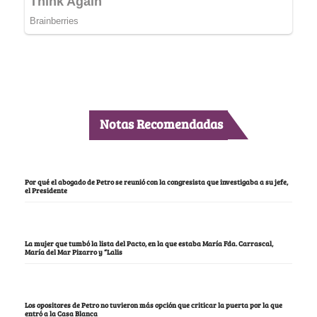
Notas Recomendadas
Por qué el abogado de Petro se reunió con la congresista que investigaba a su jefe,
el Presidente
La mujer que tumbó la lista del Pacto, en la que estaba María Fda. Carrascal,
María del Mar Pizarro y “Lalis
Los opositores de Petro no tuvieron más opción que criticar la puerta por la que
entró a la Casa Blanca