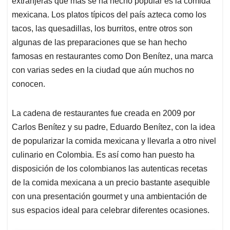
extranjeras que más se ha hecho popular es la comida
A
o
d
d
p
o
I
s
mexicana. Los platos típicos del país azteca como los
p
k
n
tacos, las quesadillas, los burritos, entre otros son
algunas de las preparaciones que se han hecho
famosas en restaurantes como Don Benítez, una marca
con varias sedes en la ciudad que aún muchos no
conocen.
La cadena de restaurantes fue creada en 2009 por
Carlos Benítez y su padre, Eduardo Benítez, con la idea
de popularizar la comida mexicana y llevarla a otro nivel
culinario en Colombia. Es así como han puesto ha
disposición de los colombianos las autenticas recetas
de la comida mexicana a un precio bastante asequible
con una presentación gourmet y una ambientación de
sus espacios ideal para celebrar diferentes ocasiones.