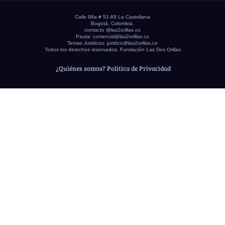
Calle 98a # 51-69 La Castellana
Bogotá, Colombia.
contacto @las2orillas.co
Pauta:
comercial@las2orillas.co
Temas Juridicos:
juridico@las2orillas.co
Todos los derechos reservados. Fundación Las Dos Orillas
¿Quiénes somos?
Política de Privacidad