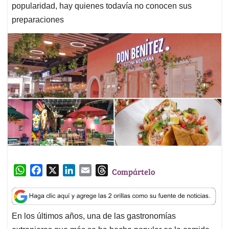
popularidad, hay quienes todavía no conocen sus
preparaciones
W
F
X
L
E
T
Compártelo
h
a
i
m
h
a
c
n
a
r
t
e
k
i
e
En los últimos años, una de las gastronomías
s
b
e
l
a