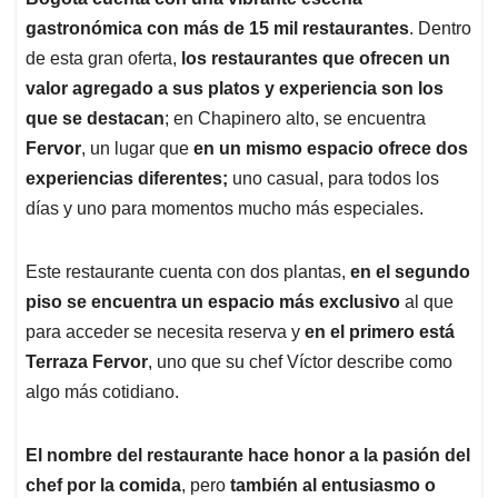
s
b
e
l
a
gastronómica con más de 15 mil restaurantes
. Dentro
A
o
d
d
p
o
I
s
de esta gran oferta,
los restaurantes que ofrecen un
p
k
n
valor agregado a sus platos y experiencia son los
que se destacan
; en Chapinero alto, se encuentra
Fervor
, un lugar que
en un mismo espacio ofrece dos
experiencias diferentes;
uno casual, para todos los
días y uno para momentos mucho más especiales.
Este restaurante cuenta con dos plantas,
en el segundo
piso se encuentra un espacio más exclusivo
al que
para acceder se necesita reserva y
en el primero está
Terraza Fervor
, uno que su chef Víctor describe como
algo más cotidiano.
El nombre del restaurante hace honor a la pasión del
chef por la comida
, pero
también al entusiasmo o