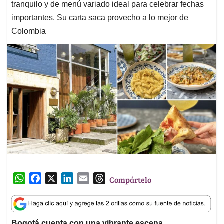
tranquilo y de menú variado ideal para celebrar fechas
importantes. Su carta saca provecho a lo mejor de
Colombia
W
F
X
L
E
T
Compártelo
h
a
i
m
h
a
c
n
a
r
t
e
k
i
e
Bogotá cuenta con una vibrante escena