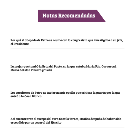
Notas Recomendadas
Por qué el abogado de Petro se reunió con la congresista que investigaba a su jefe,
el Presidente
La mujer que tumbó la lista del Pacto, en la que estaba María Fda. Carrascal,
María del Mar Pizarro y “Lalis
Los opositores de Petro no tuvieron más opción que criticar la puerta por la que
entró a la Casa Blanca
Así encontraron el cuerpo del cura Camilo Torres, 60 años después de haber sido
escondido por un general del Ejército