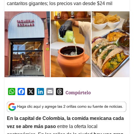
cantaritos gigantes; los precios van desde $24 mil
W
F
X
L
E
T
Compártelo
h
a
i
m
h
a
c
n
a
r
t
e
k
i
e
En la capital de Colombia, la comida mexicana cada
s
b
e
l
a
vez se abre más paso
entre la oferta local
A
o
d
d