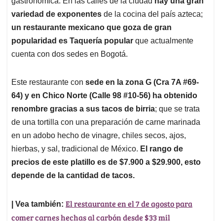
p
o
I
s
gastronómica. En las calles de la ciudad
hay una gran
p
k
n
variedad de exponentes
de la cocina del país azteca;
un restaurante mexicano que goza de gran
popularidad es Taquería popular
que actualmente
cuenta con dos sedes en Bogotá.
Este restaurante con
sede en la zona G (Cra 7A #69-
64) y en Chico Norte (Calle 98 #10-56) ha obtenido
renombre gracias a sus tacos de birria
; que se trata
de una tortilla con una preparación de carne marinada
en un adobo hecho de vinagre, chiles secos, ajos,
hierbas, y sal, tradicional de México.
El rango de
precios de este platillo es de $7.900 a $29.900, esto
depende de la cantidad de tacos.
El restaurante en el 7 de agosto para
| Vea también:
comer carnes hechas al carbón desde $33 mil