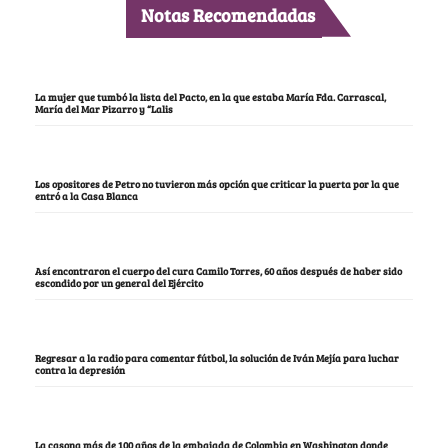
Notas Recomendadas
La mujer que tumbó la lista del Pacto, en la que estaba María Fda. Carrascal,
María del Mar Pizarro y “Lalis
Los opositores de Petro no tuvieron más opción que criticar la puerta por la que
entró a la Casa Blanca
Así encontraron el cuerpo del cura Camilo Torres, 60 años después de haber sido
escondido por un general del Ejército
Regresar a la radio para comentar fútbol, la solución de Iván Mejía para luchar
contra la depresión
La casona más de 100 años de la embajada de Colombia en Washington donde