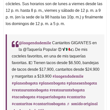
cócteles. Sus horarios son de lunes a viernes desde las
12 p. m. hasta 8 p. m., viernes y sábado de 12 p. m. a 9
p. m. (en la sede de la 98 hasta las 10p. m.) y finalmente
los domingos de 12 p. m. a 5 p. m.
@laagendademile
Cantaritos GIGANTES en
la @Taquería Popular
😍
🍹
🌮
De mis
cocteles favoritos, en una de mis taquerías
favoritas.
💵
Tienen tacos desde $6.500, bandejas
de tacos desde $17.900, cantaritos desde $24.900
#laagendademile
y margaritas a $19.900
#planesbogota
#planenbogota
#planesenbogota
#restaurantesbogota
#restaurantebogota
#tacosbogota
#taqueriabogota
#cantarito
#cantaritos
#cantaritosbogota
♬ sonido original